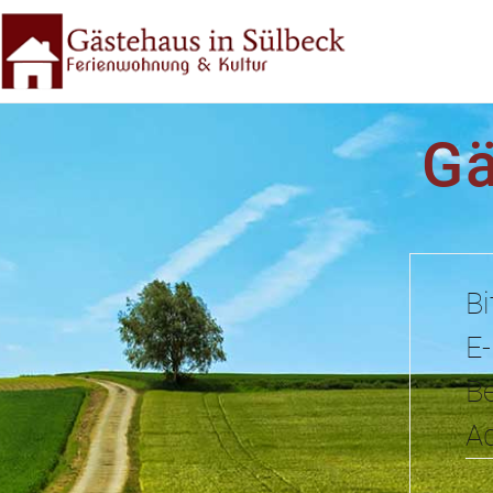
Gä
Bi
E-
Be
Ad