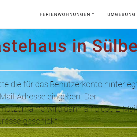
FERIENWOHNUNGEN
UMGEBUNG
stehaus in Sülb
tte die für das Benutzerkonto hinterleg
Mail-Adresse eingeben. Der
nutzername wird dann an diese E-Mail
resse geschickt.