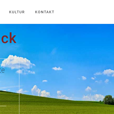
KULTUR
KONTAKT
eck
te
-