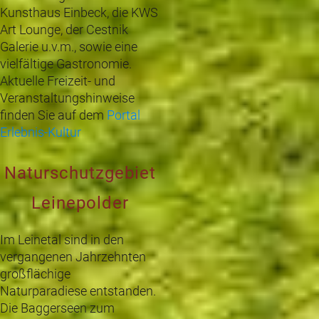
Kunsthaus Einbeck, die KWS
Art Lounge, der Cestnik
Galerie u.v.m., sowie eine
vielfältige Gastronomie.
Aktuelle Freizeit- und
Veranstaltungshinweise
finden Sie auf dem
Portal
Erlebnis-Kultur
Naturschutzgebiet
Leinepolder
Im Leinetal sind in den
vergangenen Jahrzehnten
großflächige
Naturparadiese entstanden.
Die Baggerseen zum