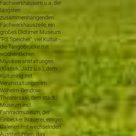
Fachwerkhäusern u.a. der
längsten
zusammenhängenden
Fachwerkhauszeile, ein
großes Oldtimer Museum
"P.S.Speicher", viel Kultur -
die TangoBrücke mit
wöchentlichen
Musikveranstaltungen
(Klassik, Jazz u.a.), dem
Kulturring mit
Veranstaltungen im
Wilhelm-Bendow-
Theatersaal, dem städt.
Museum incl.
Fahrradmuseum, der
Einbecker Brauerei, einigen
Galerien mit wechselnden
Ausstellungen: das