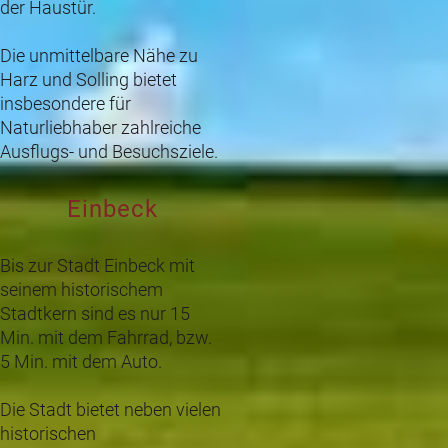
der Haustür.
Die unmittelbare Nähe zu
Harz und Solling bietet
insbesondere für
Naturliebhaber zahlreiche
Ausflugs- und Besuchsziele.
Einbeck
Bis zur Stadt Einbeck mit
seinem historischem
Stadtkern sind es nur 15
Min. mit dem Fahrrad, bzw.
5 Min. mit dem Auto.
Die Stadt bietet neben vielen
historischen