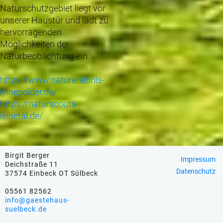
Naturschutzgebiet liegt vor
unserer Haustür und lädt zu
hervorragenden
Möglichkeiten der
Naturbeobachtung ein.
https://www.naturerlebnis-
leinepolder.de/
https://naturscouts-
leinetal.de/
Birgit Berger
Impressum
Deichstraße 11
Datenschutz
37574 Einbeck OT Sülbeck
05561 82562
info@gaestehaus-
suelbeck.de