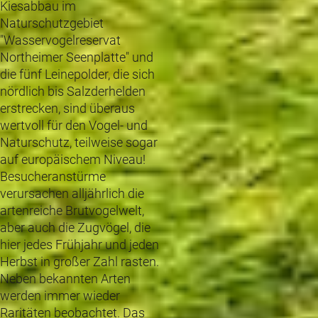
Kiesabbau im
Naturschutzgebiet
"Wasservogelreservat
Northeimer Seenplatte" und
die fünf Leinepolder, die sich
nördlich bis Salzderhelden
erstrecken, sind überaus
wertvoll für den Vogel- und
Naturschutz, teilweise sogar
auf europäischem Niveau!
Besucheranstürme
verursachen alljährlich die
artenreiche Brutvogelwelt,
aber auch die Zugvögel, die
hier jedes Frühjahr und jeden
Herbst in großer Zahl rasten.
Neben bekannten Arten
werden immer wieder
Raritäten beobachtet. Das