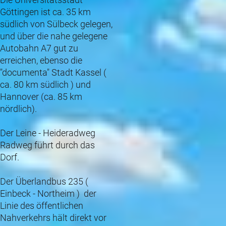
Göttingen ist ca. 35 km
südlich von Sülbeck gelegen,
und über die nahe gelegene
Autobahn A7 gut zu
erreichen, ebenso die
"documenta" Stadt Kassel (
ca. 80 km südlich ) und
Hannover (ca. 85 km
nördlich).
Der Leine - Heideradweg
Radweg führt durch das
Dorf.
Der Überlandbus 235 (
Einbeck - Northeim ) der
Linie des öffentlichen
Nahverkehrs hält direkt vor